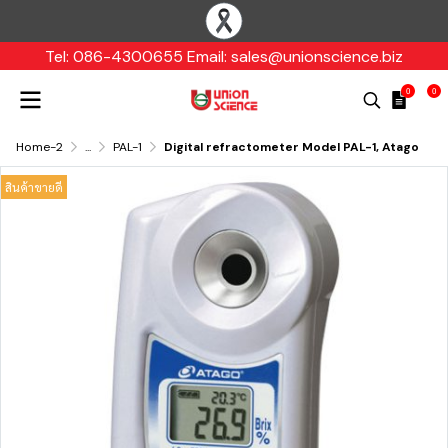
Tel: 086-4300655 Email: sales@unionscience.biz
0
0
Home-2
...
PAL-1
Digital refractometer Model PAL-1, Atago
สินค้าขายดี