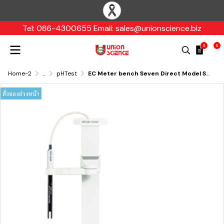
Tel: 086-4300655 Email: sales@unionscience.biz
0
0
Home-2
...
pHTest
EC Meter bench Seven Direct Model SD30-Kit, Mettler Toledo
สั่งจองล่วงหน้า