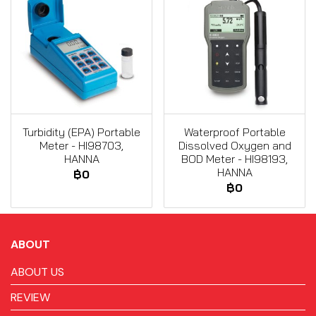
Turbidity (EPA) Portable
Waterproof Portable
Meter - HI98703,
Dissolved Oxygen and
HANNA
BOD Meter - HI98193,
HANNA
฿0
฿0
ABOUT
ABOUT US
REVIEW