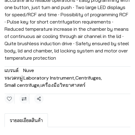
accurate and reliable operations ∙ Easy programming with
one button, just turn and push ∙ Two large LED displays
for speed/RCF and time ∙ Possibility of programming RCF
∙ Pulse key for short centrifugation requirements ∙
Reduced temperature increase in the chamber by means
of continuous air cooling through air channel in the lid ∙
Quite brushless induction drive ∙ Safety ensured by steel
body, lid and chamber, lid locking system and motor over
temperature protection
แบรนด์:
Nuve
หมวดหมู่:
Laboratory Instrument
,
Centrifuges
,
Small centrifuge
,
เครื่องมือวิทยาศาสตร์
แชร์
รายละเอียดสินค้า