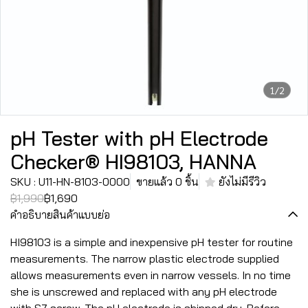
1/2
pH Tester with pH Electrode
Checker® HI98103, HANNA
SKU : U11-HN-8103-0000
ขายแล้ว 0 ชิ้น
ยังไม่มีรีวิว
฿1,990
฿1,690
คำอธิบายสินค้าแบบย่อ
HI98103 is a simple and inexpensive pH tester for routine
measurements. The narrow plastic electrode supplied
allows measurements even in narrow vessels. In no time
she is unscrewed and replaced with any pH electrode