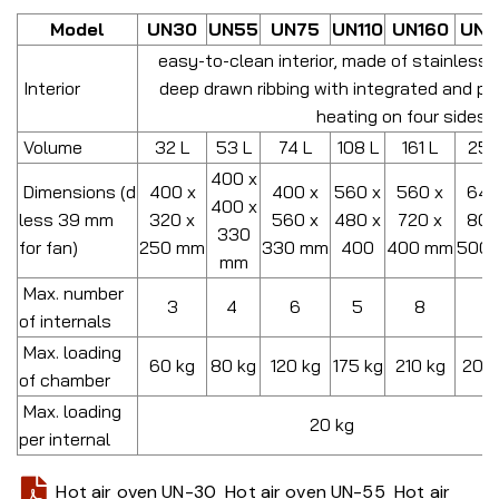
Model
UN30
UN55
UN75
UN110
UN160
UN2
easy-to-clean interior, made of stainless 
Interior
deep drawn ribbing with integrated and pr
heating on four sides
Volume
32 L
53 L
74 L
108 L
161 L
256
400 x
Dimensions (d
400 x
400 x
560 x
560 x
640
400 x
less 39 mm
320 x
560 x
480 x
720 x
800
330
for fan)
250 mm
330 mm
400
400 mm
500
mm
Max. number
3
4
6
5
8
9
of internals
Max. loading
60 kg
80 kg
120 kg
175 kg
210 kg
200
of chamber
Max. loading
20 kg
per internal
Hot air oven UN-30
Hot air oven UN-55
Hot air