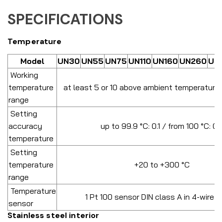
SPECIFICATIONS
Temperature
Model
UN30
UN55
UN75
UN110
UN160
UN260
UN
Working
temperature
at least 5 or 10 above ambient temperature
range
Setting
accuracy
up to 99.9 °C: 0.1 / from 100 °C: 0.
temperature
Setting
temperature
+20 to +300 °C
range
Temperature
1 Pt 100 sensor DIN class A in 4-wire-ci
sensor
Stainless steel interior