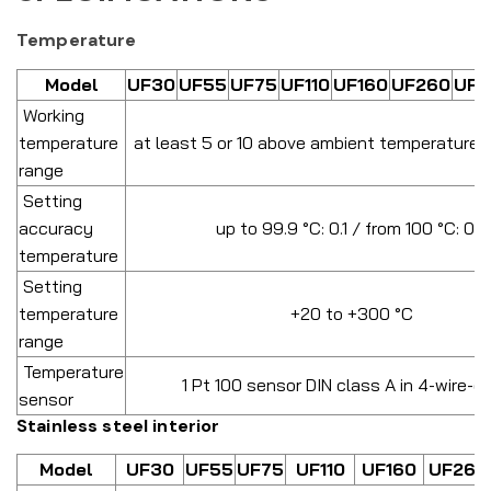
Temperature
Model
UF30
UF55
UF75
UF110
UF160
UF260
UF4
Working
temperature
at least 5 or 10 above ambient temperature 
range
Setting
accuracy
up to 99.9 °C: 0.1 / from 100 °C: 0.5
temperature
Setting
temperature
+20 to +300 °C
range
Temperature
1 Pt 100 sensor DIN class A in 4-wire-ci
sensor
Stainless steel interior
Model
UF30
UF55
UF75
UF110
UF160
UF260