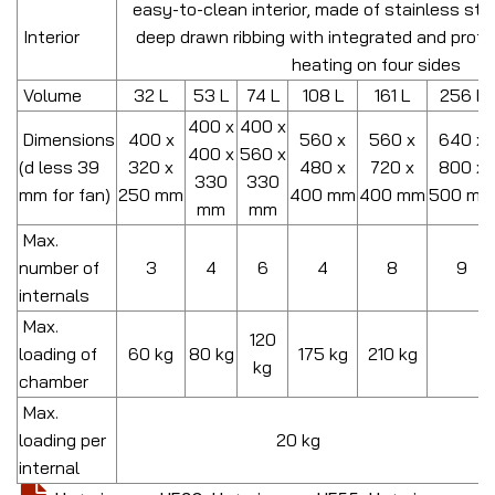
easy-to-clean interior, made of stainless stee
Interior
deep drawn ribbing with integrated and prote
heating on four sides
Volume
32 L
53 L
74 L
108 L
161 L
256 L
400 x
400 x
Dimensions
400 x
560 x
560 x
640 x
400 x
560 x
(d less 39
320 x
480 x
720 x
800 x
330
330
mm for fan)
250 mm
400 mm
400 mm
500 mm
mm
mm
Max.
number of
3
4
6
4
8
9
internals
Max.
120
loading of
60 kg
80 kg
175 kg
210 kg
kg
chamber
Max.
loading per
20 kg
internal