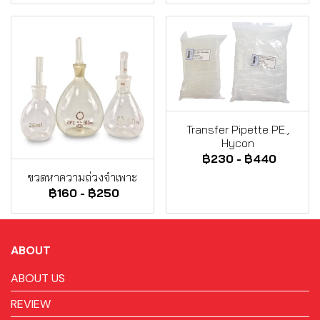
Transfer Pipette PE.,
Hycon
฿230
-
฿440
ขวดหาความถ่วงจำเพาะ
฿160
-
฿250
ABOUT
ABOUT US
REVIEW