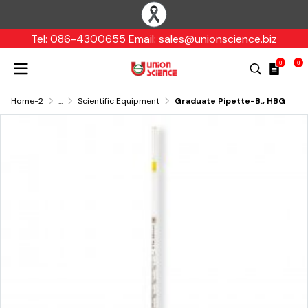
Tel: 086-4300655 Email: sales@unionscience.biz
0
0
Home-2
...
Scientific Equipment
Graduate Pipette-B., HBG