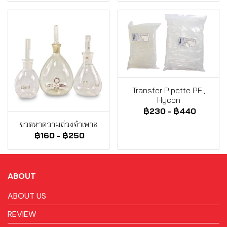
Transfer Pipette PE.,
Hycon
฿230
-
฿440
ขวดหาความถ่วงจำเพาะ
฿160
-
฿250
ABOUT
ABOUT US
REVIEW