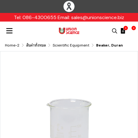
Tel: 086-4300655 Email: sales@unionscience.biz
0
0
Home-2
สินค้าทั้งหมด
Scientific Equipment
Beaker, Duran