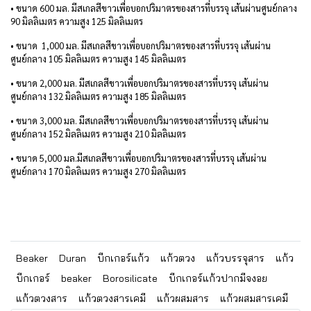
• ขนาด 600 มล. มีสเกลสีขาวเพื่อบอกปริมาตรของสารที่บรรจุ เส้นผ่านศูนย์กลาง
90 มิลลิเมตร ความสูง 125 มิลลิเมตร
• ขนาด 1,000 มล. มีสเกลสีขาวเพื่อบอกปริมาตรของสารที่บรรจุ เส้นผ่าน
ศูนย์กลาง 105 มิลลิเมตร ความสูง 145 มิลลิเมตร
• ขนาด 2,000 มล. มีสเกลสีขาวเพื่อบอกปริมาตรของสารที่บรรจุ เส้นผ่าน
ศูนย์กลาง 132 มิลลิเมตร ความสูง 185 มิลลิเมตร
• ขนาด 3,000 มล. มีสเกลสีขาวเพื่อบอกปริมาตรของสารที่บรรจุ เส้นผ่าน
ศูนย์กลาง 152 มิลลิเมตร ความสูง 210 มิลลิเมตร
• ขนาด 5,000 มล.มีสเกลสีขาวเพื่อบอกปริมาตรของสารที่บรรจุ เส้นผ่าน
ศูนย์กลาง 170 มิลลิเมตร ความสูง 270 มิลลิเมตร
Beaker
Duran
บีกเกอร์แก้ว
แก้วตวง
แก้วบรรจุสาร
แก้ว
บีกเกอร์
beaker
Borosilicate
บีกเกอร์แก้วปากมีจงอย
แก้วตวงสาร
แก้วตวงสารเคมี
แก้วผสมสาร
แก้วผสมสารเคมี