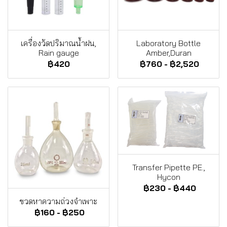
เครื่องวัดปริมาณน้ำฝน,
Laboratory Bottle
Rain gauge
Amber,Duran
฿420
฿760
-
฿2,520
Transfer Pipette PE.,
Hycon
฿230
-
฿440
ขวดหาความถ่วงจำเพาะ
฿160
-
฿250