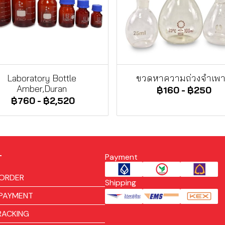
Laboratory Bottle
ขวดหาความถ่วงจำเพ
Amber,Duran
฿160
-
฿250
฿760
-
฿2,520
Payment
T
ORDER
Shipping
PAYMENT
RACKING