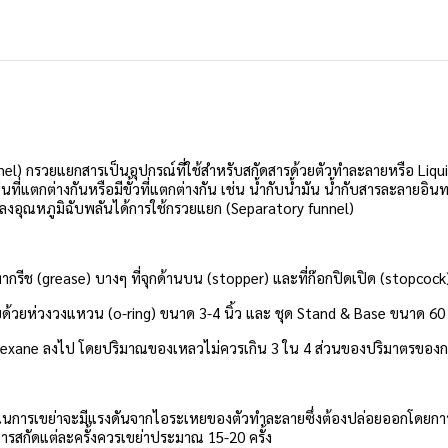
l) กรวยแยกสารเป็นอุปกรณ์ที่ใช้สำหรับสกัดสารด้วยตัวทำละลายหรือ Liq
นที่แตกต่างกันหรือมีขั้วที่แตกต่างกัน เช่น น้ำกับน้ำมัน น้ำกับสารละลายอิ
งอุณหภูมิฉับพลันได้การใช้กรวยแยก (Separatory funnel)
กรีช (grease) บางๆ ที่จุกด้านบน (stopper) และที่ก๊อกปิดเปิด (stopcock) เ
้วยห่วงวงแหวน (o-ring) ขนาด 3-4 นิ้ว และ ชุด Stand & Base ขนาด 60
 hexane ลงไป โดยปริมาณของเหลวไม่ควรเกิน 3 ใน 4 ส่วนของปริมาตรของ
 ในการเขย่าจะมีแรงดันจากไอระเหยของตัวทำละลายซึ่งต้องปล่อยออกโดยการเ
การสกัดแต่ละครั้งควรเขย่าประมาณ 15-20 ครั้ง