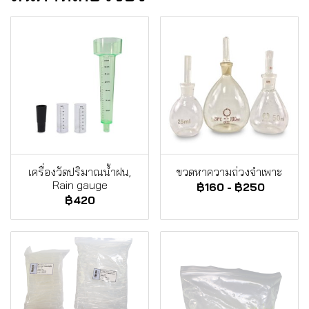
เครื่องวัดปริมาณน้ำฝน,
ขวดหาความถ่วงจำเพาะ
Rain gauge
฿160
-
฿250
฿420