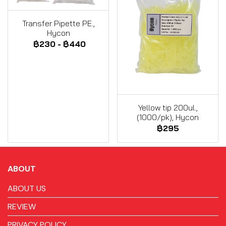
Transfer Pipette PE.,
Hycon
฿230
-
฿440
Yellow tip 200ul.,
(1000/pk), Hycon
฿295
ABOUT
ABOUT US
REVIEW
PRIVACY POLICY