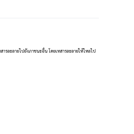
รเทสารละลายไปยังภาชนะอื่น โดยเทสารละลายให้ไหลไป