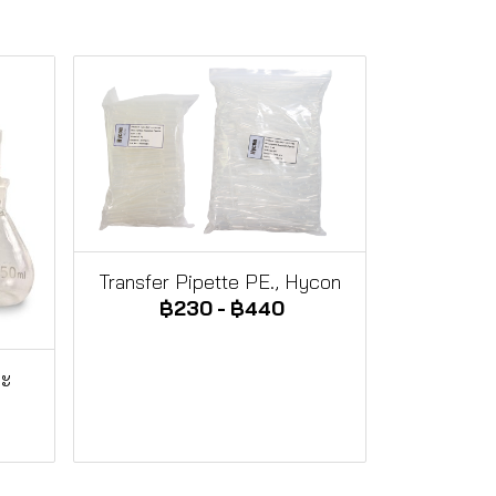
Transfer Pipette PE., Hycon
฿230
-
฿440
าะ