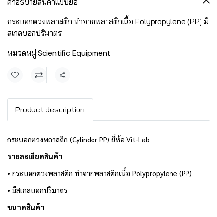
คำอธิบายสินค้าแบบย่อ
กระบอกตวงพลาสติก ทำจากพลาสติกเนื้อ Polypropylene (PP) มี
สเกลบอกปริมาตร
หมวดหมู่:
Scientific Equipment
แชร์
Product description
กระบอกตวงพลาสติก
(
Cylinder PP
) ยี่ห้อ Vit-Lab
รายละเอียดสินค้า
• กระบอกตวงพลาสติก ทำจากพลาสติกเนื้อ Polypropylene (PP)
• มีสเกลบอกปริมาตร
ขนาดสินค้า