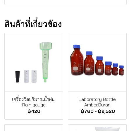
สินค้าที่เกี่ยวข้อง
เครื่องวัดปริมาณน้ำฝน,
Laboratory Bottle
Rain gauge
Amber,Duran
฿420
฿760
-
฿2,520