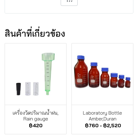
รีวิว
สินค้าที่เกี่ยวข้อง
เครื่องวัดปริมาณน้ำฝน,
Laboratory Bottle
Rain gauge
Amber,Duran
฿420
฿760
-
฿2,520