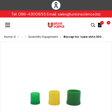
Tel: 086-4300655 Email: sales@unionscience.biz
0
0
Home-2
...
Scientific Equipment
Biocap for tube บรรจุ 100 ชิ้นต่อแพค Thai