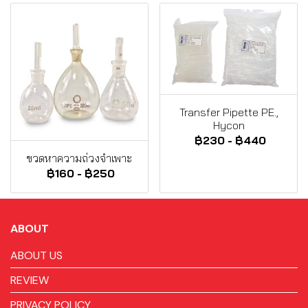
Transfer Pipette PE.,
Hycon
฿230
-
฿440
ขวดหาความถ่วงจำเพาะ
฿160
-
฿250
ABOUT
ABOUT US
REVIEW
PRIVACY POLICY