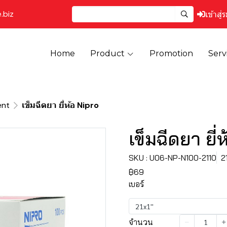
.biz
เข้าสู่
Home
Product
Promotion
Serv
ent
เข็มฉีดยา ยี่ห้อ Nipro
เข็มฉีดยา ยี่
SKU : U06-NP-N100-2110
21
฿69
เบอร์
21x1''
จำนวน