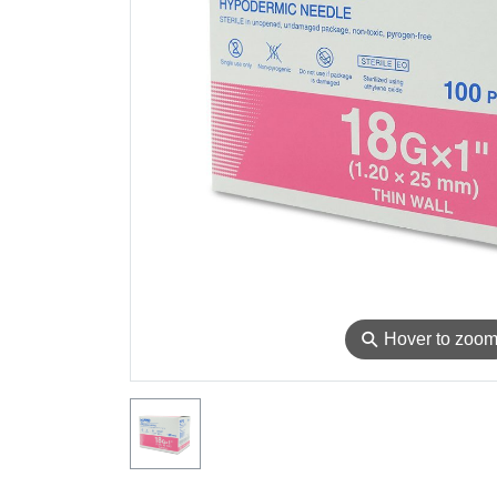
⚲
Hover to zoo