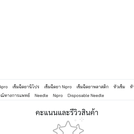
Nipro
เข็มฉีดยานิโปร
เข็มฉีดยา Nipro
เข็มฉีดยาพลาสติก
หัวเข็ม
หั
รณ์ทางการแพทย์
Needle
Nipro
Disposable Needle
คะแนนและรีวิวสินค้า