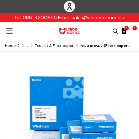
Tel: 086-4300655 Email: sales@unionscience.biz
0
0
Home-2
...
Test kit & Filter paper
กระดาษกรอง (Filter paper), Whatman