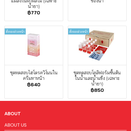
แมลงในผักผลไม้ (เฉพาะ
ของน้ำ
น้ำยา)
฿770
สั่งจองล่วงหน้า
สั่งจองล่วงหน้า
ชุดทดสอบไฮโดรควิโนนใน
ชุดทดสอบโคลิฟอร์มขั้นต้น
ครีมทาหน้า
ในน้ำและน้ำแข็ง (เฉพาะ
น้ำยา)
฿640
฿850
ABOUT
ABOUT US