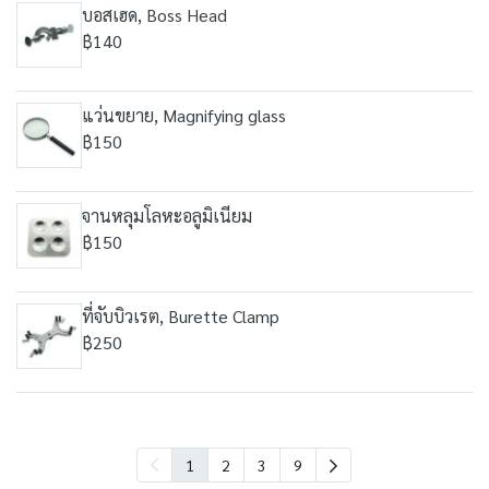
บอสเฮด, Boss Head
฿140
แว่นขยาย, Magnifying glass
฿150
จานหลุมโลหะอลูมิเนียม
฿150
ที่จับบิวเรต, Burette Clamp
฿250
1
2
3
9