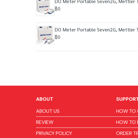
DO Meter Portable Seven2G, Mettler 
฿0
DO Meter Portable Seven2G, Mettler 
฿0
ABOUT
SUPPOR
ABOUT US
HOW TO 
REVIEW
HOW TO 
PRIVACY POLICY
ORDER T