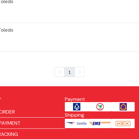
Toledo
Toledo
1
Payment
T
ORDER
Shipping
PAYMENT
RACKING