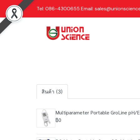
Tel: 086-4300655 Email: sales@unionscience
สินค้า (3)
Multiparameter Portable GroLine pH
฿0