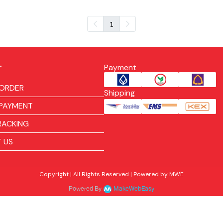
1
Payment
T
ORDER
Shipping
PAYMENT
RACKING
 US
Copyright | All Rights Reserved | Powered by MWE
Powered By
MakeWebEasy