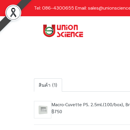
Tel: 086-4300655 Email: sales@unionscience
สินค้า (1)
Macro-Cuvette PS. 2.5ml.(100/box), B
฿750