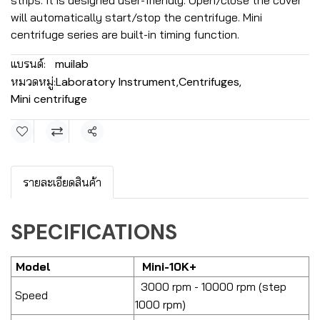
strips. It is designed user-friendly. Open/close the cover
will automatically start/stop the centrifuge. Mini
centrifuge series are built-in timing function.
แบรนด์:
muilab
หมวดหมู่:
Laboratory Instrument
,
Centrifuges
,
Mini centrifuge
แชร์
รายละเอียดสินค้า
SPECIFICATIONS
Model
Mini-10K+
3000 rpm - 10000 rpm (step
Speed
1000 rpm)