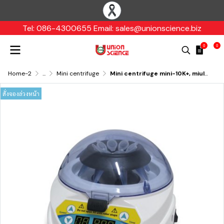
Tel: 086-4300655 Email: sales@unionscience.biz
0
0
Home-2
...
Mini centrifuge
Mini centrifuge mini-10K+, miulab
สั่งจองล่วงหน้า