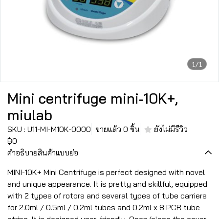
1/1
Mini centrifuge mini-10K+,
miulab
SKU : U11-MI-M10K-0000
ขายแล้ว 0 ชิ้น
ยังไม่มีรีวิว
฿0
คำอธิบายสินค้าแบบย่อ
MINI-10K+ Mini Centrifuge is perfect designed with novel
and unique appearance. It is pretty and skillful, equipped
with 2 types of rotors and several types of tube carriers
for 2.0ml / 0.5ml / 0.2ml tubes and 0.2ml x 8 PCR tube