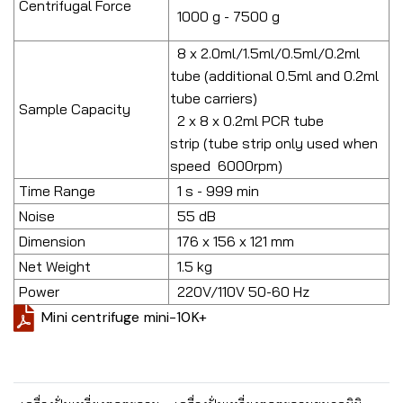
Centrifugal Force
1000 g - 7500 g
8 x 2.0ml/1.5ml/0.5ml/0.2ml
tube (additional 0.5ml and 0.2ml
tube carriers)
Sample Capacity
2 x 8 x 0.2ml PCR tube
strip (tube strip only used when
speed 6000rpm)
Time Range
1 s - 999 min
Noise
55 dB
Dimension
176 x 156 x 121 mm
Net Weight
1.5 kg
Power
220V/110V 50-60 Hz
Mini centrifuge mini-10K+