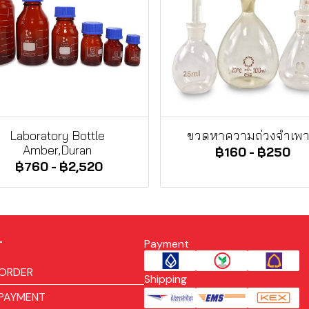
Laboratory Bottle
ขวดหาความถ่วงจำเพ
Amber,Duran
฿160
-
฿250
฿760
-
฿2,520
Payment
T
ORDER
Shipping
PAYMENT