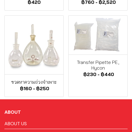
฿420
฿760
-
฿2,520
Transfer Pipette PE.,
Hycon
฿230
-
฿440
ขวดหาความถ่วงจำเพาะ
฿160
-
฿250
ABOUT
ABOUT US