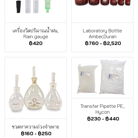
เครื่องวัดปริมาณน้ำฝน,
Laboratory Bottle
Rain gauge
Amber,Duran
฿420
฿760
-
฿2,520
Transfer Pipette PE.,
Hycon
฿230
-
฿440
ขวดหาความถ่วงจำเพาะ
฿160
-
฿250